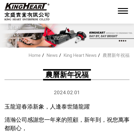
0
Home
News
King Heart News
農曆新年祝福
About King Heart
農曆新年祝福
OEM/ODM Service
2024
.
02.01
玉龍迎春添新象，人逢泰世隨龍躍
Products
清瀚公司感謝您一年來的照顧，新年到，祝您萬事
News
都順心，