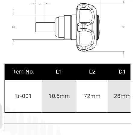
Item No.
L1
L2
D1
Itr-001
10.5mm
72mm
28mm