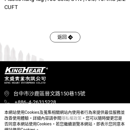
CUFT
返回
台中市沙鹿區晉文路150巷15號
+886-4-26315228
+886-4-26318528
本網站使用Cookies及蒐集相關網站內使用者行為來提供最佳服務並
改善使用體驗。詳細內容請參閱
隱私權政策
。您可以隨時變更您是
info@kingheart-co.com
否同意本網站使用Cookies。若您繼續瀏覽本網站，即表示您同意本
網站使用Cookies。