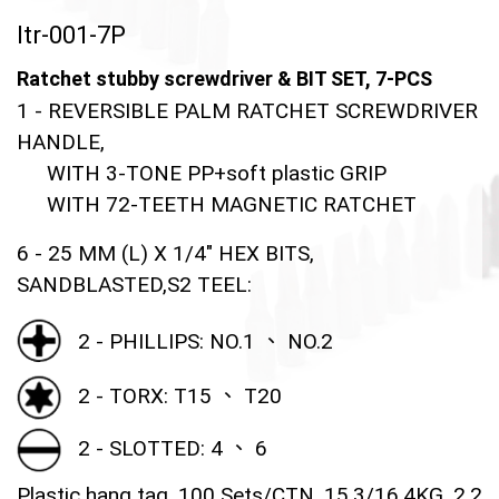
Itr-001-7P
Ratchet stubby screwdriver & BIT SET, 7-PCS
1 - REVERSIBLE PALM RATCHET SCREWDRIVER
HANDLE,
WITH 3-TONE PP+soft plastic GRIP
WITH 72-TEETH MAGNETIC RATCHET
6 - 25 MM (L) X 1/4" HEX BITS,
SANDBLASTED,S2 TEEL:
2 - PHILLIPS: NO.1 、 NO.2
2 - TORX: T15 、 T20
2 - SLOTTED: 4 、 6
Plastic hang tag ,100 Sets/CTN ,15.3/16.4KG ,2.2