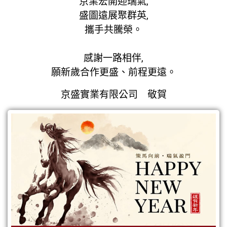
京業宏開迎瑞氣,
熱門消息
盛圖遠展聚群英,
攜手共騰榮。
展覽
感謝一路相伴,
願新歲合作更盛、前程更遠。
電子型錄
京盛實業有限公司
敬賀
聯絡我們
繁體中文
English