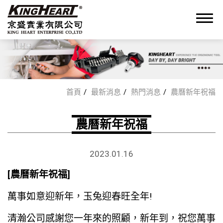
0
首頁
最新消息
熱門消息
農曆新年祝福
關於我們
農曆新年祝福
OEM/ODM 服務
2023
.
01.16
[農曆新年祝福]
產品
萬事如意迎新年，玉兔迎春旺全年!
最新消息
清瀚公司感謝您一年來的照顧，新年到，祝您萬事